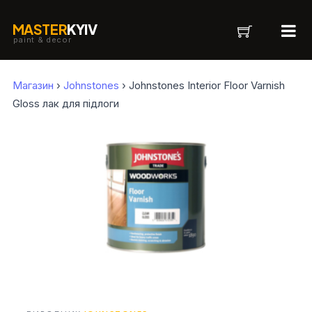
MASTER
KYIV
paint & decor
Магазин
›
Johnstones
› Johnstones Interior Floor Varnish
Gloss лак для підлоги