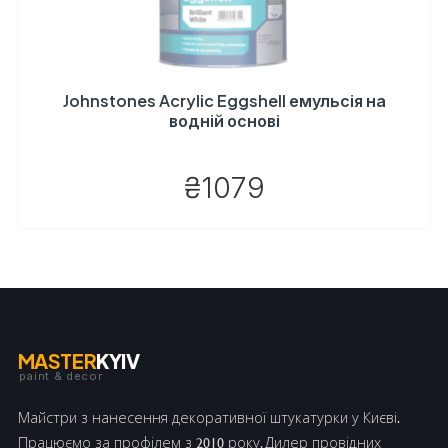
Johnstones Acrylic Eggshell емульсія на
водній основі
₴1079
MASTER
KYIV
paint & decor
Майстри з нанесення декоративної штукатурки у Києві.
Працюємо за профілем з 2010 року. Дилер провідних