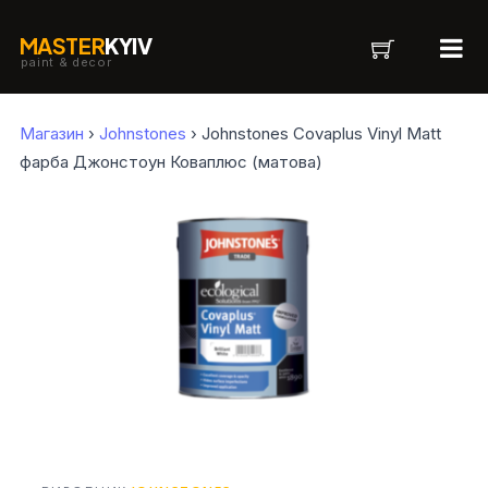
MASTER
KYIV
paint & decor
Магазин
›
Johnstones
› Johnstones Covaplus Vinyl Matt
фарба Джонстоун Коваплюс (матова)