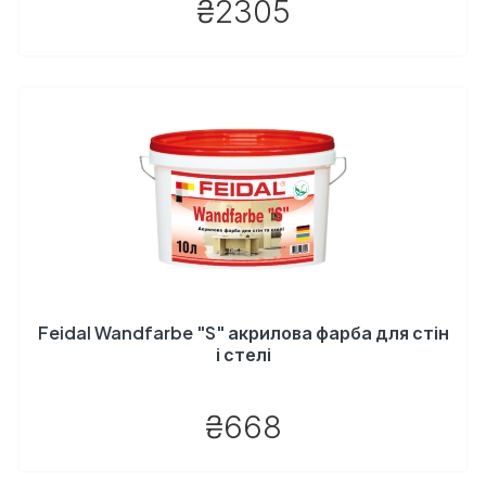
₴2305
Feidal Wandfarbe "S" акрилова фарба для стін
і стелі
₴668