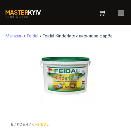
MASTER
KYIV
paint & decor
Магазин
›
Feidal
› Feidal Kinderlatex акрилова фарба
ВИРОБНИК
FEIDAL