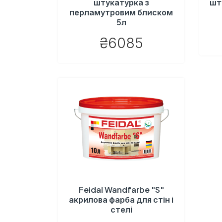
штукатурка з
шт
перламутровим блиском
5л
₴6085
Feidal Wandfarbe "S"
акрилова фарба для стін і
стелі