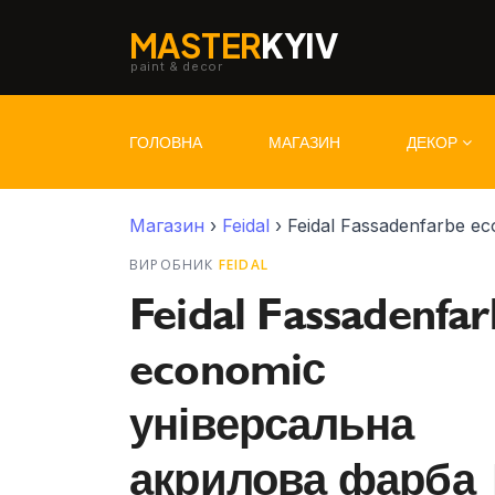
MASTER
KYIV
paint & decor
ГОЛОВНА
МАГАЗИН
ДЕКОР
Магазин
›
Feidal
› Feidal Fassadenfarbе e
ВИРОБНИК
FEIDAL
Feidal Fassadenfa
economiс
універсальна
акрилова фарба 