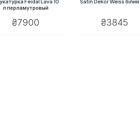
укатурка Feidal Lava 10
Satin Dekor Weiss білий 
л перламутровый
₴7900
₴3845