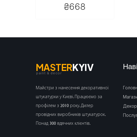
₴668
Наві
MASTER
KYIV
paint & decor
Майстри з нанесення декоративної
Голов
штукатурки у Києві. Працюємо за
Магаз
профілем з 2010 року. Дилер
Декор
провідних виробників штукатурок.
Послу
Понад 300 вдячних клієнтів.