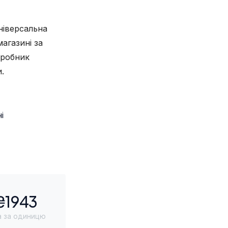
ніверсальна
магазині за
иробник
.
і
₴1943
а за одиницю